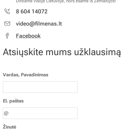
Dirbame visoje Lietuvoje, nors esame iš Žemaitijos!
8 604 14072
video@filmenas.lt
Facebook
Atsiųskite mums užklausimą
Vardas, Pavadinimas
El. paštas
Žinutė