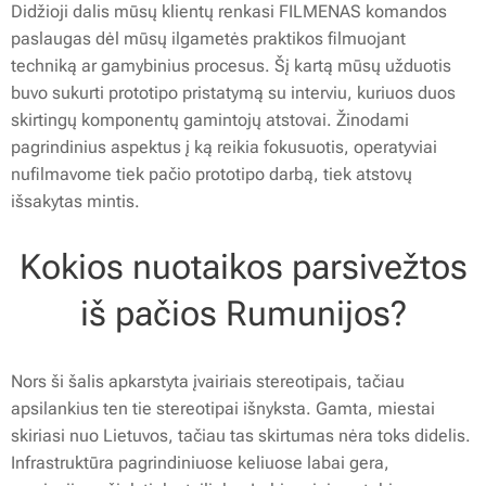
Didžioji dalis mūsų klientų renkasi FILMENAS komandos
paslaugas dėl mūsų ilgametės praktikos filmuojant
techniką ar gamybinius procesus. Šį kartą mūsų užduotis
buvo sukurti prototipo pristatymą su interviu, kuriuos duos
skirtingų komponentų gamintojų atstovai. Žinodami
pagrindinius aspektus į ką reikia fokusuotis, operatyviai
nufilmavome tiek pačio prototipo darbą, tiek atstovų
išsakytas mintis.
Kokios nuotaikos parsivežtos
iš pačios Rumunijos?
Nors ši šalis apkarstyta įvairiais stereotipais, tačiau
apsilankius ten tie stereotipai išnyksta. Gamta, miestai
skiriasi nuo Lietuvos, tačiau tas skirtumas nėra toks didelis.
Infrastruktūra pagrindiniuose keliuose labai gera,