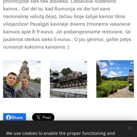
provincijose šiek tiek atsilieka. Labiausiai nustebino
kainos.. Gal dėl to, kad Rumunija vis dar turi savo
nacionalinę valiutą (lėja), tačiau šioje šalyje kainos tikrai
viliojančios! Pavalgyti kavinėje dviems žmonėms vakarienė
kainuos apie 8-9 eurus. Jei prabangesniame restorane, tai
jautienos steikas sieks 6 eurus.. O jau gėrimai, galite patys
numanyti kokiomis kainomis :)
Share
We use cookies to enable the proper functioning and